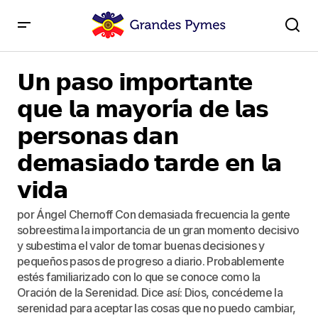
𝗨𝗻 𝗽𝗮𝘀𝗼 𝗶𝗺𝗽𝗼𝗿𝘁𝗮𝗻𝘁𝗲 𝗾𝘂𝗲 𝗹𝗮 𝗺𝗮𝘆𝗼𝗿𝗶́𝗮 𝗱𝗲 𝗹𝗮𝘀
𝗽𝗲𝗿𝘀𝗼𝗻𝗮𝘀 𝗱𝗮𝗻 𝗱𝗲𝗺𝗮𝘀𝗶𝗮𝗱𝗼 𝘁𝗮𝗿𝗱𝗲 𝗲𝗻 𝗹𝗮 𝘃𝗶𝗱𝗮
𝗨𝗻 𝗽𝗮𝘀𝗼 𝗶𝗺𝗽𝗼𝗿𝘁𝗮𝗻𝘁𝗲
𝗾𝘂𝗲 𝗹𝗮 𝗺𝗮𝘆𝗼𝗿𝗶́𝗮 𝗱𝗲 𝗹𝗮𝘀
𝗽𝗲𝗿𝘀𝗼𝗻𝗮𝘀 𝗱𝗮𝗻
𝗱𝗲𝗺𝗮𝘀𝗶𝗮𝗱𝗼 𝘁𝗮𝗿𝗱𝗲 𝗲𝗻 𝗹𝗮
𝘃𝗶𝗱𝗮
por Ángel Chernoff Con demasiada frecuencia la gente
sobreestima la importancia de un gran momento decisivo
y subestima el valor de tomar buenas decisiones y
pequeños pasos de progreso a diario. Probablemente
estés familiarizado con lo que se conoce como la
Oración de la Serenidad. Dice así: Dios, concédeme la
serenidad para aceptar las cosas que no puedo cambiar,