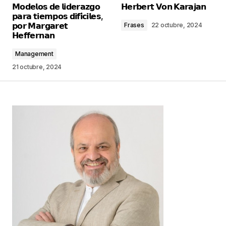
𝗠𝗼𝗱𝗲𝗹𝗼𝘀 𝗱𝗲 𝗹𝗶𝗱𝗲𝗿𝗮𝘇𝗴𝗼
𝗛𝗲𝗿𝗯𝗲𝗿𝘁 𝗩𝗼𝗻 𝗞𝗮𝗿𝗮𝗷𝗮𝗻
publicada.
Los campos obligatorios están
𝗽𝗮𝗿𝗮 𝘁𝗶𝗲𝗺𝗽𝗼𝘀 𝗱𝗶𝗳𝗶́𝗰𝗶𝗹𝗲𝘀,
marcados con
*
𝗽𝗼𝗿 𝗠𝗮𝗿𝗴𝗮𝗿𝗲𝘁
Frases
22 octubre, 2024
𝗛𝗲𝗳𝗳𝗲𝗿𝗻𝗮𝗻
Comentario
*
Management
21 octubre, 2024
Your Name
*
Your E-mail
*
Guarda mi nombre, correo electrónico y web en
este navegador para la próxima vez que
comente.
Este sitio esta protegido por
reCAPTCHA y la
Política de