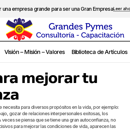
er una empresa grande para ser una Gran Empresa
Leer ah
Visión – Misión – Valores
Biblioteca de Artículos
𝗖𝗼𝗻𝘀𝗲𝗷𝗼𝘀 𝗽𝗮𝗿𝗮 𝗺𝗲𝗷𝗼𝗿𝗮𝗿 𝘁𝘂 𝗮𝘂𝘁𝗼𝗰𝗼𝗻𝗳𝗶𝗮𝗻𝘇𝗮
Calidad de Vida
𝗿𝗮 𝗺𝗲𝗷𝗼𝗿𝗮𝗿 𝘁𝘂
𝘇𝗮
necesita para diversos propósitos en la vida, por ejemplo:
ajo, gozar de relaciones interpersonales exitosas, los
A veces se piensa que se tiene una gran autoconfianza, no
sivos para mejorar las condiciones de vida, aparecen las