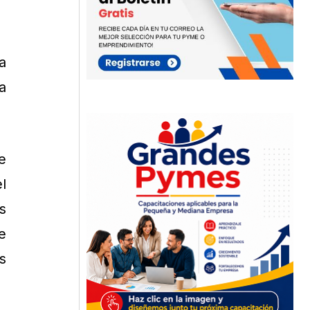
a
a
e
l
s
e
s