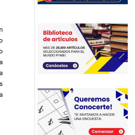
n
o
o
a
a
s
a