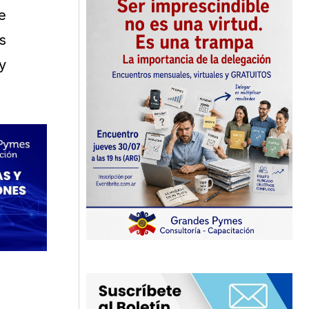
e
s
y