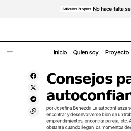
No hace falta s
Artículos Propios
Inicio
Quien soy
Proyecto
𝗖𝗶𝗻𝗰𝗼 𝘁𝗲𝗻𝗱𝗲𝗻𝗰𝗶𝗮𝘀 𝗾𝘂𝗲
𝗖𝗼𝗻𝘀𝗲𝗷𝗼𝘀 𝗽
𝗿𝗲𝘃𝗼𝗹𝘂𝗰𝗶𝗼𝗻𝗮𝗻 𝗹𝗼𝘀 𝗻𝗲𝗴𝗼𝗰𝗶𝗼𝘀
𝗮𝘂𝘁𝗼𝗰𝗼𝗻𝗳𝗶𝗮
por Josefina Benezda La autoconfianza se 
encontrar y desenvolverse bien en un trab
emprendimientos, encontrar pareja, etc. 
obstante cuando llegan los momentos deci