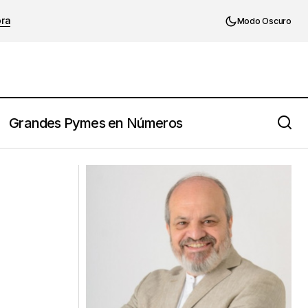
ora
Modo Oscuro
Grandes Pymes en Números
𝗔𝗹𝗯𝗲𝗿𝘁 𝗘𝗶𝗻𝘀𝘁𝗲𝗶𝗻