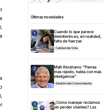
o
Últimas novedades
a
,
Cuando lo que parece
a
desinterés es, en realidad,
falta de fuerzas
Calidad de Vida
Matt Abrahams: “Piensa
más rápido, habla con más
inteligencia”
a
Gestión del Conocimiento
o
,
¿Cómo manejar reclamos
l
sin perder clientes? Las