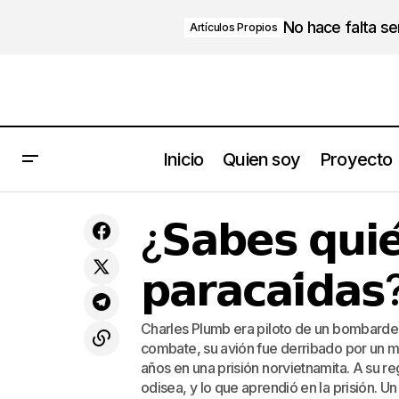
No hace falta s
Artículos Propios
Inicio
Quien soy
Proyecto
𝗟𝗼𝘀 𝟱 𝗻𝗶𝘃𝗲𝗹𝗲𝘀 𝗱𝗲 𝗰𝗼𝗻𝗰𝗶𝗲𝗻𝗰𝗶𝗮 𝗱𝗲 𝘂𝗻
¿𝗦𝗮𝗯𝗲𝘀 𝗾𝘂𝗶𝗲́
𝗰𝗹𝗶𝗲𝗻𝘁𝗲
𝗽𝗮𝗿𝗮𝗰𝗮𝗶́𝗱𝗮𝘀
Charles Plumb era piloto de un bombarde
combate, su avión fue derribado por un mi
años en una prisión norvietnamita. A su r
odisea, y lo que aprendió en la prisión. U