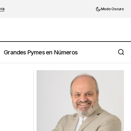
ora
Modo Oscuro
Grandes Pymes en Números
𝗙𝗿𝗮𝗻𝗰𝗶𝘀𝗰𝗼 𝗔𝗹𝗰𝗮𝗶𝗱𝗲 𝗛𝗲𝗿𝗻𝗮́𝗻𝗱𝗲𝘇