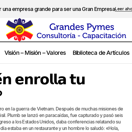
er una empresa grande para ser una Gran Empresa
Leer ah
Visión – Misión – Valores
Biblioteca de Artículos
¿𝗦𝗮𝗯𝗲𝘀 𝗾𝘂𝗶𝗲́𝗻 𝗲𝗻𝗿𝗼𝗹𝗹𝗮 𝘁𝘂 𝗽𝗮𝗿𝗮𝗰𝗮𝗶́𝗱𝗮𝘀?
Calidad de Vida
𝗻 𝗲𝗻𝗿𝗼𝗹𝗹𝗮 𝘁𝘂
?
ro en la guerra de Vietnam. Después de muchas misiones de
sil. Plumb se lanzó en paracaídas, fue capturado y pasó seis
egreso a los Estados Unidos, daba conferencias relatando su
n día estaba en un restaurante y un hombre lo saludó: «Hola,