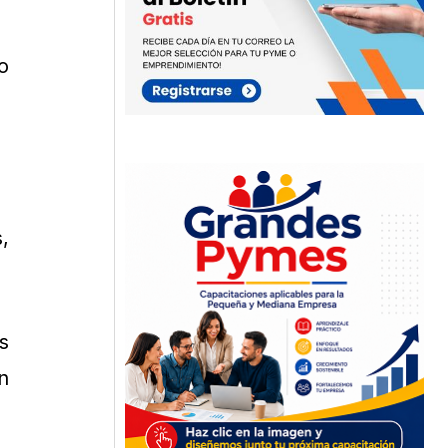
o
,
s
n