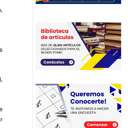
,
s
,
e
r