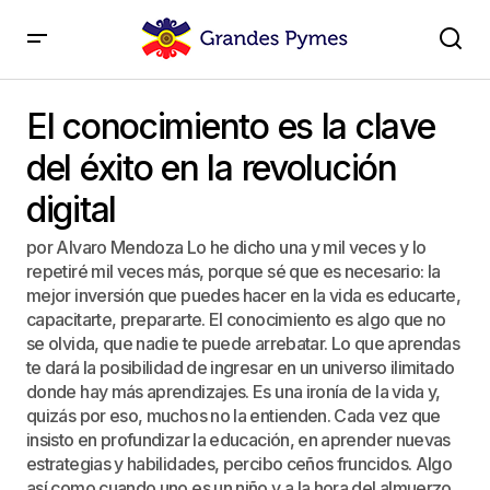
El conocimiento es la clave del éxito en la revolución
digital
El conocimiento es la clave
del éxito en la revolución
digital
por Alvaro Mendoza Lo he dicho una y mil veces y lo
repetiré mil veces más, porque sé que es necesario: la
mejor inversión que puedes hacer en la vida es educarte,
capacitarte, prepararte. El conocimiento es algo que no
se olvida, que nadie te puede arrebatar. Lo que aprendas
te dará la posibilidad de ingresar en un universo ilimitado
donde hay más aprendizajes. Es una ironía de la vida y,
quizás por eso, muchos no la entienden. Cada vez que
insisto en profundizar la educación, en aprender nuevas
estrategias y habilidades, percibo ceños fruncidos. Algo
así como cuando uno es un niño y a la hora del almuerzo