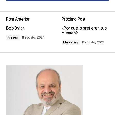
Agregar Comentario
Post Anterior
Próximo Post
Tu dirección de correo electrónico no será
Bob Dylan
¿Por qué lo prefieren sus
publicada.
Los campos obligatorios están
clientes?
marcados con
*
Frases
11 agosto, 2024
Marketing
11 agosto, 2024
Comentario
*
Your Name
*
Your E-mail
*
Guarda mi nombre, correo electrónico y web en
este navegador para la próxima vez que