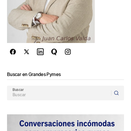
comente.
Este sitio esta protegido por
reCAPTCHA y la
Política de
privacidad
y los
Términos del servicio
de Google
se aplican.
Enviar Comentario
Buscar en Grandes Pymes
Buscar