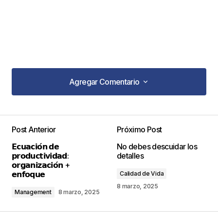
Agregar Comentario
Agregar Comentario
Post Anterior
Próximo Post
Tu dirección de correo electrónico no será
𝗘𝗰𝘂𝗮𝗰𝗶𝗼́𝗻 𝗱𝗲
No debes descuidar los
publicada.
Los campos obligatorios están
𝗽𝗿𝗼𝗱𝘂𝗰𝘁𝗶𝘃𝗶𝗱𝗮𝗱:
detalles
marcados con
*
𝗼𝗿𝗴𝗮𝗻𝗶𝘇𝗮𝗰𝗶𝗼́𝗻 +
𝗲𝗻𝗳𝗼𝗾𝘂𝗲
Calidad de Vida
Comentario
*
8 marzo, 2025
Management
8 marzo, 2025