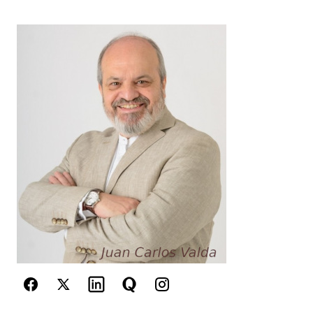
Your Name
*
Your E-mail
*
Guarda mi nombre, correo electrónico y web en
este navegador para la próxima vez que
comente.
Este sitio esta protegido por
reCAPTCHA y la
Política de
privacidad
y los
Términos del servicio
de Google
se aplican.
Enviar Comentario