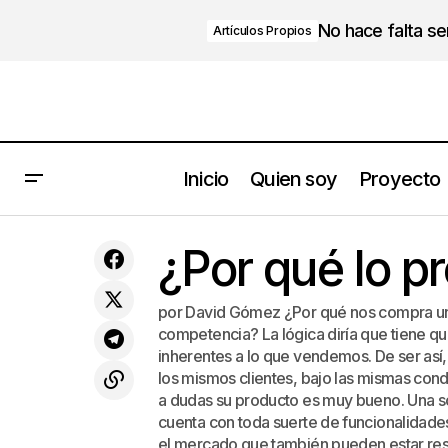
No hace falta s
Artículos Propios
Inicio
Quien soy
Proyecto
El conocimiento es la clave del éxito en
¿Por qué lo pr
la revolución digital
por David Gómez ¿Por qué nos compra un 
competencia? La lógica diría que tiene qu
inherentes a lo que vendemos. De ser así,
los mismos clientes, bajo las mismas con
a dudas su producto es muy bueno. Una so
cuenta con toda suerte de funcionalidades
el mercado que también pueden estar res