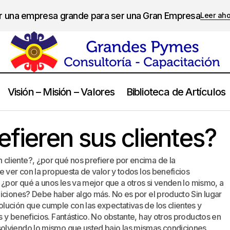
er una empresa grande para ser una Gran Empresa
Leer ah
Visión – Misión – Valores
Biblioteca de Artículos
¿Por qué lo prefieren sus clientes?
Marketing
efieren sus clientes?
cliente?, ¿por qué nos prefiere por encima de la
e ver con la propuesta de valor y todos los beneficios
 ¿por qué a unos les va mejor que a otros si venden lo mismo, a
diciones? Debe haber algo más. No es por el producto Sin lugar
lución que cumple con las expectativas de los clientes y
 y beneficios. Fantástico. No obstante, hay otros productos en
olviendo lo mismo que usted bajo las mismas condiciones.