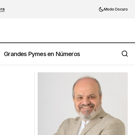
ora
Modo Oscuro
Grandes Pymes en Números
Los 5 lobos que aúllan en tu mente y no
te permiten crecer