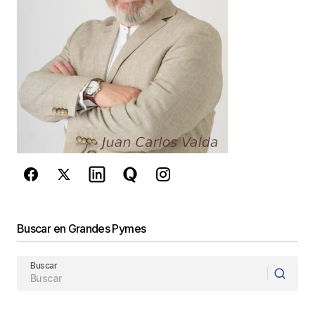
Guarda mi nombre, correo electrónico y web en
este navegador para la próxima vez que
comente.
Este sitio esta protegido por
reCAPTCHA y la
Política de
privacidad
y los
Términos del servicio
de Google
se aplican.
Enviar Comentario
Buscar en Grandes Pymes
Buscar