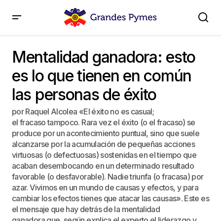
Mentalidad ganadora: esto es lo que tienen en
común las personas de éxito
Mentalidad ganadora: esto
es lo que tienen en común
las personas de éxito
por Raquel Alcolea «El éxito no es casual;
el fracaso tampoco. Rara vez el éxito (o el fracaso) se
produce por un acontecimiento puntual, sino que suele
alcanzarse por la acumulación de pequeñas acciones
virtuosas (o defectuosas) sostenidas en el tiempo que
acaban desembocando en un determinado resultado
favorable (o desfavorable). Nadie triunfa (o fracasa) por
azar. Vivimos en un mundo de causas y efectos, y para
cambiar los efectos tienes que atacar las causas». Este es
el mensaje que hay detrás de la mentalidad
ganadora que, según explica el experto el liderazgo y