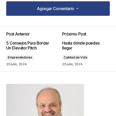
Agregar Comentario
Agregar Comentario
Post Anterior
Próximo Post
Tu dirección de correo electrónico no será
5 Consejos Para Bordar
Hasta dónde puedes
publicada.
Los campos obligatorios están
Un Elevator Pitch
llegar
marcados con
*
Emprendedores
Calidad de Vida
Comentario
*
20 julio, 2024
20 julio, 2024
Your Name
*
Your E-mail
*