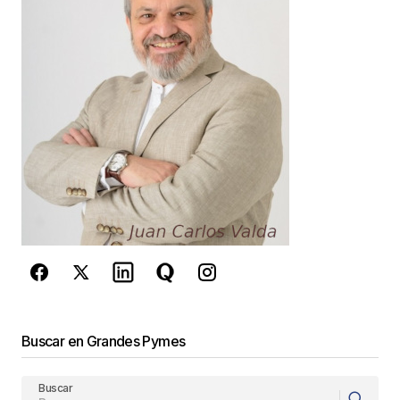
Your E-mail
*
Guarda mi nombre, correo electrónico y web en
este navegador para la próxima vez que
comente.
Este sitio esta protegido por
reCAPTCHA y la
Política de
privacidad
y los
Términos del servicio
de Google
se aplican.
Enviar Comentario
Buscar en Grandes Pymes
Buscar