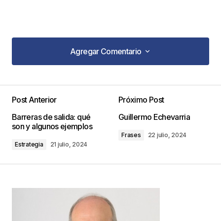
Agregar Comentario
Agregar Comentario
Post Anterior
Próximo Post
Tu dirección de correo electrónico no será
Barreras de salida: qué
Guillermo Echevarria
publicada.
Los campos obligatorios están
son y algunos ejemplos
marcados con
*
Frases
22 julio, 2024
Estrategia
21 julio, 2024
Comentario
*
Your Name
*