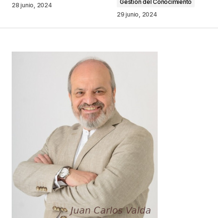
Gestión del Conocimiento
Comentario
*
28 junio, 2024
29 junio, 2024
Your Name
*
Your E-mail
*
Guarda mi nombre, correo electrónico y web en
este navegador para la próxima vez que
comente.
Este sitio esta protegido por
reCAPTCHA y la
Política de
privacidad
y los
Términos del servicio
de Google
se aplican.