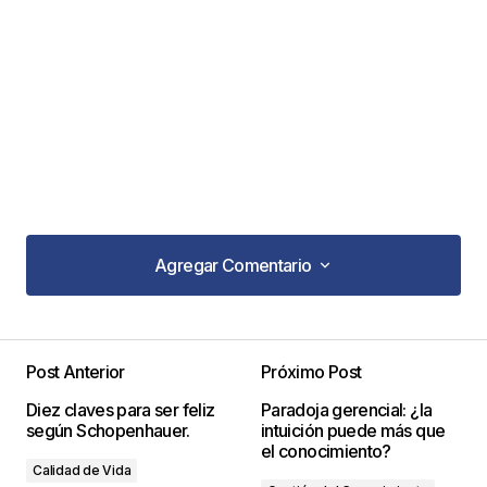
Agregar Comentario
Agregar Comentario
Post Anterior
Próximo Post
Tu dirección de correo electrónico no será
Diez claves para ser feliz
Paradoja gerencial: ¿la
publicada.
Los campos obligatorios están
según Schopenhauer.
intuición puede más que
marcados con
*
el conocimiento?
Calidad de Vida