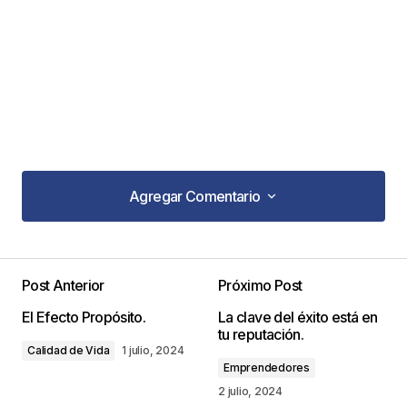
Agregar Comentario
Agregar Comentario
Post Anterior
Próximo Post
Tu dirección de correo electrónico no será
El Efecto Propósito.
La clave del éxito está en
publicada.
Los campos obligatorios están
tu reputación.
marcados con
*
Calidad de Vida
1 julio, 2024
Emprendedores
Comentario
*
2 julio, 2024