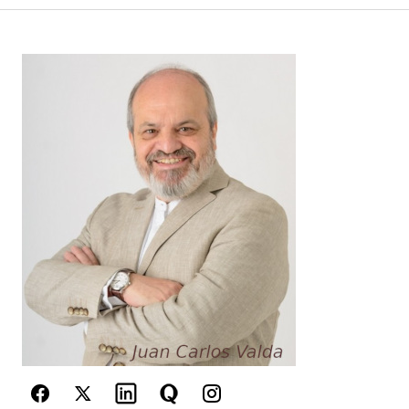
Your Name
*
Your E-mail
*
Guarda mi nombre, correo electrónico y web en
este navegador para la próxima vez que
comente.
Este sitio esta protegido por
reCAPTCHA y la
Política de
privacidad
y los
Términos del servicio
de Google
se aplican.