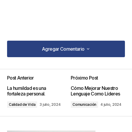
Agregar Comentario
Agregar Comentario
Post Anterior
Próximo Post
Tu dirección de correo electrónico no será
La humildad es una
Cómo Mejorar Nuestro
publicada.
Los campos obligatorios están
fortaleza personal.
Lenguaje Como Líderes
marcados con
*
Calidad de Vida
3 julio, 2024
Comunicación
4 julio, 2024
Comentario
*