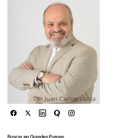
Your Name
*
Your E-mail
*
Guarda mi nombre, correo electrónico y web en
este navegador para la próxima vez que
comente.
Este sitio esta protegido por
reCAPTCHA y la
Política de
privacidad
y los
Términos del servicio
de Google
se aplican.
Enviar Comentario
Buscar en Grandes Pymes