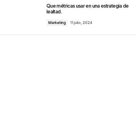
o no será publicada.
Los campos obligatorios están marca
Que métricas usar en una estrategia de
lealtad.
Marketing
11 julio, 2024
Your E-mail
*
ico y web en
ez que comente.
por reCAPTCHA y la
Política de privacidad
y
e Google
se aplican.