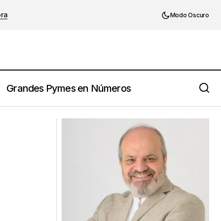
ora
Modo Oscuro
Grandes Pymes en Números
Que métricas usar en una estrategia de
lealtad.