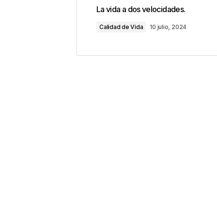
Tu dirección de correo electrónic
La vida a dos velocidades.
con
*
Calidad de Vida
10 julio, 2024
Comentario
*
Your Name
*
Guarda mi nombre, correo electrón
este navegador para la próxima v
Este sitio esta protegido 
los
Términos del servicio d
Enviar Comentario