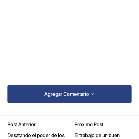
Agregar Comentario
Agregar Comentario
Post Anterior
Próximo Post
Tu dirección de correo electrónico no será
Desatando el poder de los
El trabajo de un buen
publicada.
Los campos obligatorios están