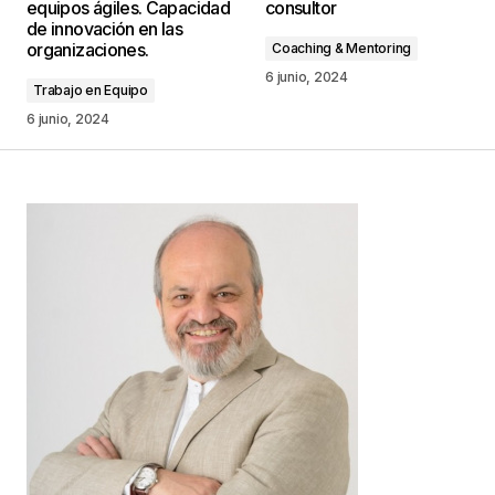
equipos ágiles. Capacidad
consultor
marcados con
*
de innovación en las
organizaciones.
Coaching & Mentoring
Comentario
*
6 junio, 2024
Trabajo en Equipo
6 junio, 2024
Your Name
*
Your E-mail
*
Guarda mi nombre, correo electrónico y web en
este navegador para la próxima vez que
comente.
Este sitio esta protegido por
reCAPTCHA y la
Política de