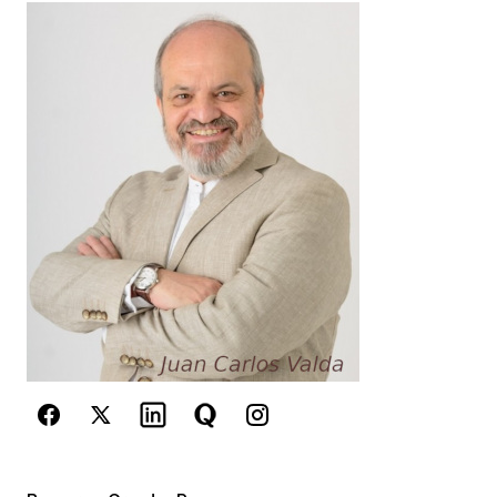
Your Name
*
Your E-mail
*
Guarda mi nombre, correo electrónico y web en
este navegador para la próxima vez que
comente.
Este sitio esta protegido por
reCAPTCHA y la
Política de
privacidad
y los
Términos del servicio
de Google
se aplican.
Enviar Comentario