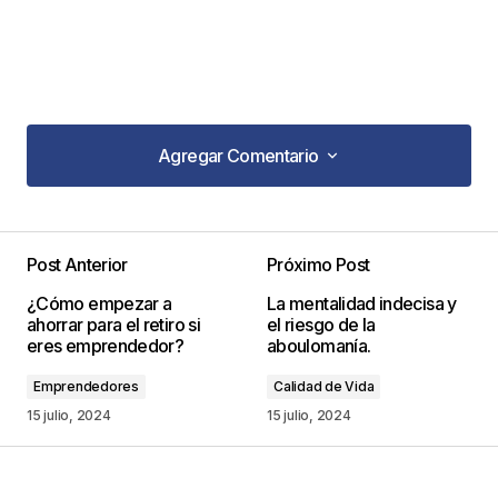
Agregar Comentario
Agregar Comentario
Post Anterior
Próximo Post
Tu dirección de correo electrónico no será
¿Cómo empezar a
La mentalidad indecisa y
publicada.
Los campos obligatorios están
ahorrar para el retiro si
el riesgo de la
marcados con
*
eres emprendedor?
aboulomanía.
Emprendedores
Calidad de Vida
Comentario
*
15 julio, 2024
15 julio, 2024