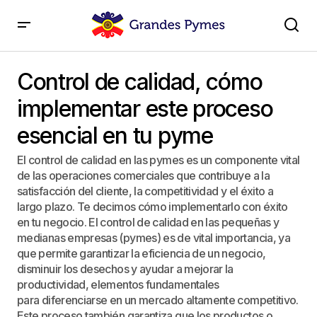
Control de calidad, cómo implementar este proceso
esencial en tu pyme
Control de calidad, cómo
implementar este proceso
esencial en tu pyme
El control de calidad en las pymes es un componente vital
de las operaciones comerciales que contribuye a la
satisfacción del cliente, la competitividad y el éxito a
largo plazo. Te decimos cómo implementarlo con éxito
en tu negocio. El control de calidad en las pequeñas y
medianas empresas (pymes) es de vital importancia, ya
que permite garantizar la eficiencia de un negocio,
disminuir los desechos y ayudar a mejorar la
productividad, elementos fundamentales
para diferenciarse en un mercado altamente competitivo.
Este proceso también garantiza que los productos o