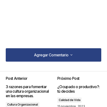
Agregar Comentario
Agregar Comentario
Post Anterior
Próximo Post
Tu dirección de correo electrónico no será
3 razones para fomentar
¿Ocupado o productivo?:
publicada.
Los campos obligatorios están
una cultura organizacional
tú decides
marcados con
*
en las empresas.
Calidad de Vida
Cultura Organizacional
Comentario
*
15 noviembre, 2023