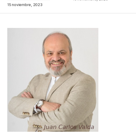
15 noviembre, 2023
Your Name
*
Your E-mail
*
Guarda mi nombre, correo electrónico y web en
este navegador para la próxima vez que
comente.
Este sitio esta protegido por
reCAPTCHA y la
Política de
privacidad
y los
Términos del servicio
de Google
se aplican.