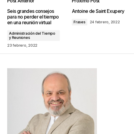
Post Anterior
Próximo Post
Tu dirección de correo electrónico no será
Seis grandes consejos
Antoine de Saint Exupery
publicada.
Los campos obligatorios están
para no perder el tiempo
marcados con
*
en una reunión virtual
Frases
24 febrero, 2022
Administración del Tiempo
Comentario
*
y Reuniones
23 febrero, 2022
Your Name
*
Your E-mail
*
Guarda mi nombre, correo electrónico y web en
este navegador para la próxima vez que
comente.
Este sitio esta protegido por