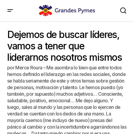
Dejemos de buscar líderes, vamos a tener que
liderarnos nosotros mismos
Dejemos de buscar líderes,
vamos a tener que
liderarnos nosotros mismos
por Merce Roura – Me asombra lo bien que entre todos
hemos definido el liderazgo en las redes sociales, donde
se habla seriamente de este y otros temas sobre gestión
de personas, motivación y talento. Le hemos puesto (yo
también, por supuesto) muchos adjetivos… Consciente,
saludable, positivo, emocional… Me dejo alguno. Y
luego, sales al mundo y las personas que lo ejercen de
verdad se cuentan con los dedos de una mano. La
mayoría caemos (me incluyo de nuevo) presas del
pánico al cambio y con la incertidumbre agarrándonos las
muñecas… Da tanto miedo cambiar por si era una