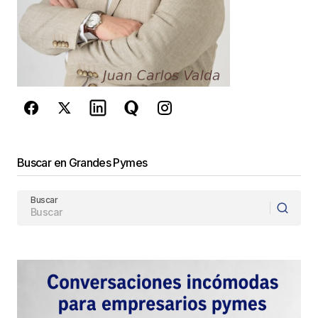
reCAPTCHA y la
Política de
privacidad
y los
Términos del servicio
de Google
se aplican.
Enviar Comentario
Buscar en Grandes Pymes
Buscar