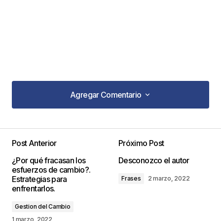
Agregar Comentario
Agregar Comentario
Post Anterior
Próximo Post
Tu dirección de correo electrónico no será
¿Por qué fracasan los
Desconozco el autor
publicada.
Los campos obligatorios están
esfuerzos de cambio?.
marcados con
*
Estrategias para
Frases
2 marzo, 2022
enfrentarlos.
Comentario
*
Gestion del Cambio
1 marzo, 2022