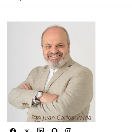
Your Name
*
Your E-mail
*
Guarda mi nombre, correo electrónico y web en
este navegador para la próxima vez que
comente.
Este sitio esta protegido por
reCAPTCHA y la
Política de
privacidad
y los
Términos del servicio
de Google
se aplican.
Enviar Comentario