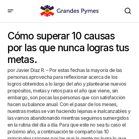
Cómo superar 10 causas por las que nunca logras tus
metas.
Cómo superar 10 causas
por las que nunca logras tus
metas.
por Javier Díaz R. – Por estas fechas la mayoría de las
personas aprovecha para reflexionar acerca de los
logros obtenidos a lo largo del año y plantearse nuevos
propósitos, metas y retos para el año que viene, sin
embargo, son pocas las personas que con satisfacción
hacen su balance anual. Con el pasar de los meses,
nuestras metas se van haciendo lejanas e inalcanzables y
las vamos abandonando mientras seguimos sumergidos
en la rutina del día a día. Para que este no sea tu caso el
próximo año, a continuación te comparto las 10
principales razones por las que la gente no logra lo que