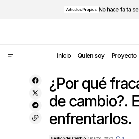
No hace falta s
Artículos Propios
Inicio
Quien soy
Proyecto
Las 3 razones por las que no nos
Gestion del Ca
¿Por qué frac
compra un cliente
de cambio?. E
enfrentarlos.
Gestion del Cambio
1 marzo, 2022
0