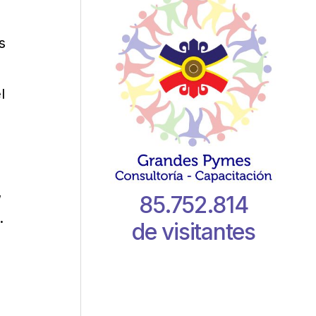
s
l
,
85.752.814
.
de visitantes