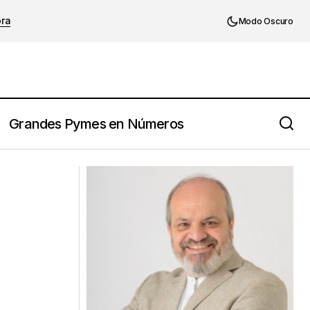
ora
Modo Oscuro
Grandes Pymes en Números
Cómo superar 10 causas por las que
 enfrentarlos.
nunca logras tus metas.