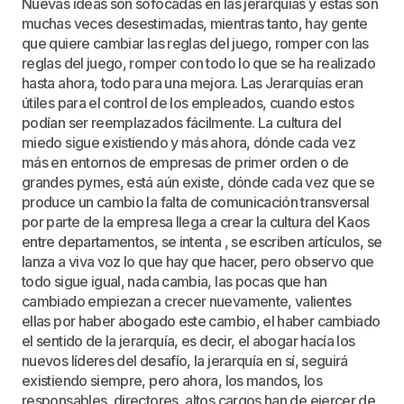
Nuevas ideas son sofocadas en las jerarquías y estás son
muchas veces desestimadas, mientras tanto, hay gente
que quiere cambiar las reglas del juego, romper con las
reglas del juego, romper con todo lo que se ha realizado
hasta ahora, todo para una mejora. Las Jerarquías eran
útiles para el control de los empleados, cuando estos
podían ser reemplazados fácilmente. La cultura del
miedo sigue existiendo y más ahora, dónde cada vez
más en entornos de empresas de primer orden o de
grandes pymes, está aún existe, dónde cada vez que se
produce un cambio la falta de comunicación transversal
por parte de la empresa llega a crear la cultura del Kaos
entre departamentos, se intenta , se escriben artículos, se
lanza a viva voz lo que hay que hacer, pero observo que
todo sigue igual, nada cambia, las pocas que han
cambiado empiezan a crecer nuevamente, valientes
ellas por haber abogado este cambio, el haber cambiado
el sentido de la jerarquía, es decir, el abogar hacía los
nuevos líderes del desafío, la jerarquía en sí, seguirá
existiendo siempre, pero ahora, los mandos, los
responsables, directores, altos cargos han de ejercer de