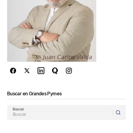
Guarda mi nombre, correo electrónico y web en
este navegador para la próxima vez que
comente.
Este sitio esta protegido por
reCAPTCHA y la
Política de
privacidad
y los
Términos del servicio
de Google
se aplican.
Enviar Comentario
Buscar en Grandes Pymes
Buscar