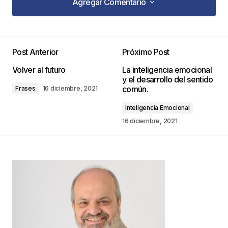
Agregar Comentario
Agregar Comentario
Post Anterior
Próximo Post
Tu dirección de correo electrónico no será
Volver al futuro
La inteligencia emocional
publicada.
Los campos obligatorios están
y el desarrollo del sentido
marcados con
*
común.
Frases
16 diciembre, 2021
Inteligencia Emocional
Comentario
*
16 diciembre, 2021
Your Name
*
Your E-mail
*