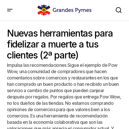
Nuevas herramientas para fidelizar a muerte a tus
clientes (2ª parte)
Nuevas herramientas para
fidelizar a muerte a tus
clientes (2ª parte)
Impulsa las recomendaciones Sigue el ejemplo de Pow
Wow, una comunidad de compradores que hacen
comentarios sobre comercios y restaurantes en los que
han comprado un buen producto o han recibido un buen
servicio a cambio de puntos que pueden canjear
después por regalos. Por regalos que entrega Pow Wow,
no los dueños de las tiendas. No estamos comprando
opiniones de comercios para que valores bien a los
comercios. Es una herramienta de recomendación
basada en la economía colaborativa que son las
valoraciones que más aprecia el consumidor actual. Y,