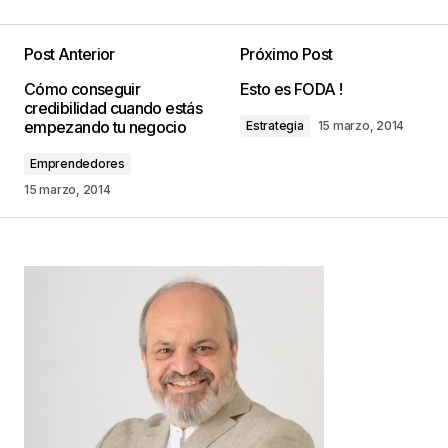
Post Anterior
Próximo Post
Tu dirección de correo electrónico no será
Cómo conseguir
Esto es FODA !
publicada.
Los campos obligatorios están
credibilidad cuando estás
marcados con
*
empezando tu negocio
Estrategia
15 marzo, 2014
Emprendedores
Comentario
*
15 marzo, 2014
Your Name
*
Your E-mail
*
Guarda mi nombre, correo electrónico y web en
este navegador para la próxima vez que
comente.