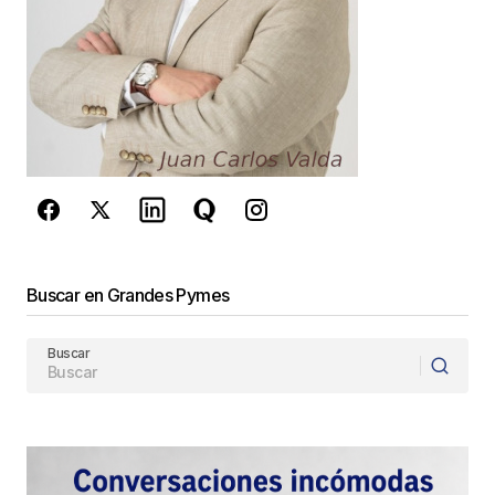
Este sitio esta protegido por
reCAPTCHA y la
Política de
privacidad
y los
Términos del servicio
de Google
se aplican.
Enviar Comentario
Buscar en Grandes Pymes
Buscar