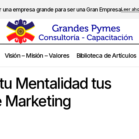
er una empresa grande para ser una Gran Empresa
Leer ah
Visión – Misión – Valores
Biblioteca de Artículos
Como Afecta tu Mentalidad tus Resultados de Marketin
Marketing
tu Mentalidad tus
e Marketing