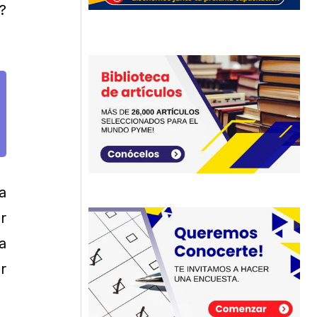
?
a
r
a
r