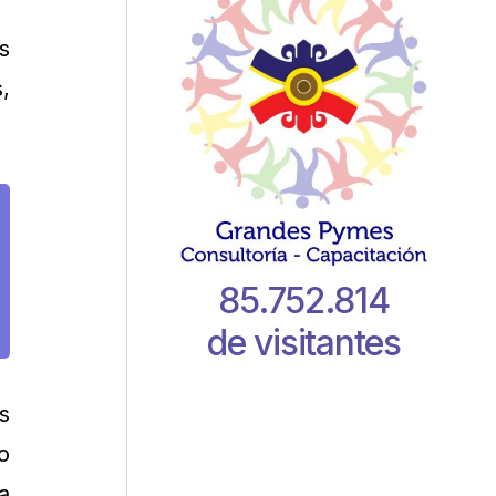
s
,
85.752.814
de visitantes
s
o
a