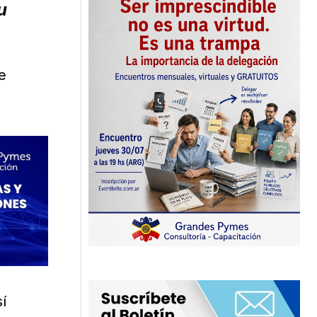
u
e
í