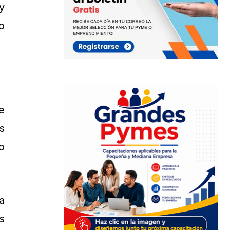
y
o
e
s
o
a
s