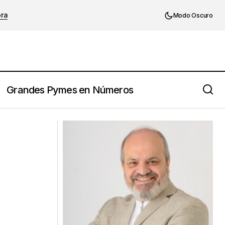
ora
Modo Oscuro
Grandes Pymes en Números
El hábito más importante del
g
emprendedor