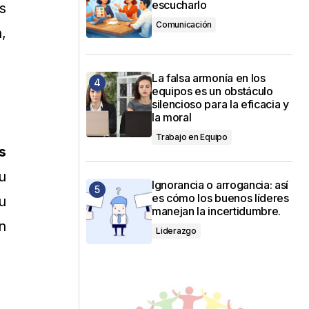
escucharlo
s
Comunicación
,
La falsa armonía en los
equipos es un obstáculo
silencioso para la eficacia y
la moral
Trabajo en Equipo
s
u
Ignorancia o arrogancia: así
es cómo los buenos líderes
u
manejan la incertidumbre.
n
Liderazgo