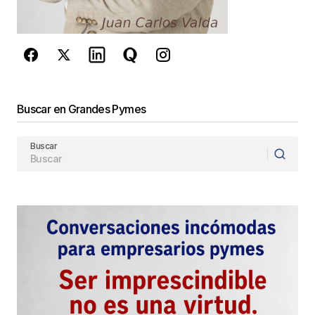
reCAPTCHA y la
Política de
privacidad
y los
Términos del servicio
de Google
se aplican.
Enviar Comentario
Buscar en Grandes Pymes
Buscar