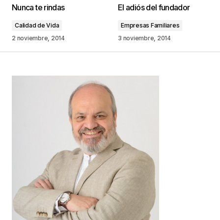
Nunca te rindas
El adiós del fundador
publicada.
Los campos obligatorios están
marcados con
*
Calidad de Vida
Empresas Familiares
2 noviembre, 2014
3 noviembre, 2014
Comentario
*
Your Name
*
Your E-mail
*
Guarda mi nombre, correo electrónico y web en
este navegador para la próxima vez que
comente.
Este sitio esta protegido por