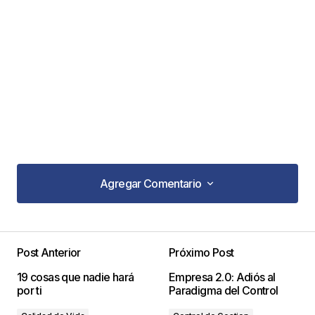
Agregar Comentario
Agregar Comentario
Post Anterior
Próximo Post
Tu dirección de correo electrónico no será
19 cosas que nadie hará
Empresa 2.0: Adiós al
publicada.
Los campos obligatorios están
por ti
Paradigma del Control
marcados con
*