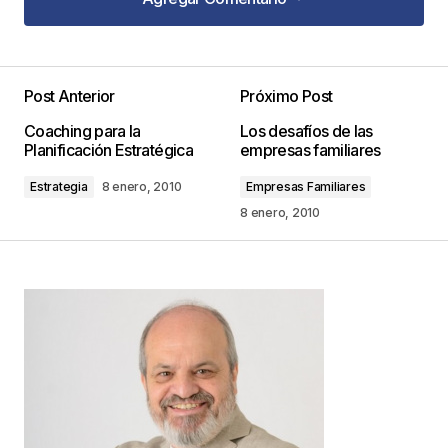
Agregar Comentario
Post Anterior
Próximo Post
Tu dirección de correo electrónico no será
Coaching para la
Los desafíos de las
publicada.
Los campos obligatorios están
Planificación Estratégica
empresas familiares
marcados con
*
Estrategia
8 enero, 2010
Empresas Familiares
Comentario
*
8 enero, 2010
Your Name
*
Your E-mail
*