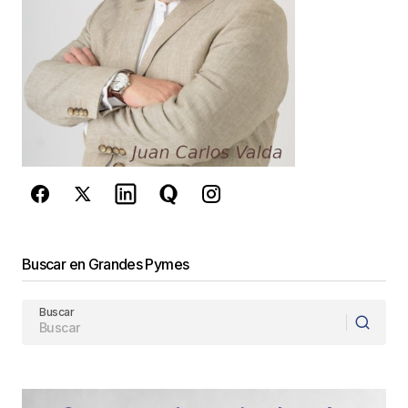
Guarda mi nombre, correo electrónico y web en
este navegador para la próxima vez que
comente.
Este sitio esta protegido por
reCAPTCHA y la
Política de
privacidad
y los
Términos del servicio
de Google
se aplican.
Enviar Comentario
Buscar en Grandes Pymes
Buscar