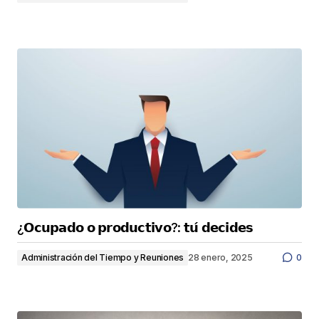
¿𝗢𝗰𝘂𝗽𝗮𝗱𝗼 𝗼 𝗽𝗿𝗼𝗱𝘂𝗰𝘁𝗶𝘃𝗼?: 𝘁𝘂́ 𝗱𝗲𝗰𝗶𝗱𝗲𝘀
Administración del Tiempo y Reuniones
28 enero, 2025
0