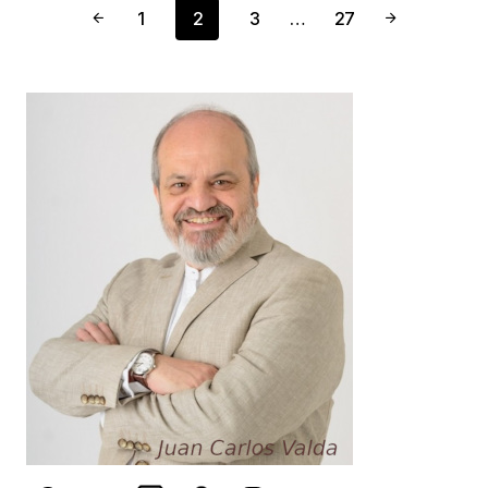
1
2
3
…
27