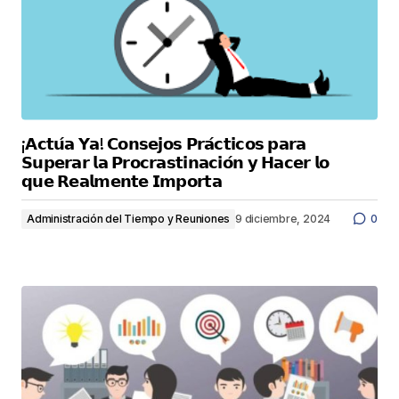
¡𝗔𝗰𝘁𝘂́𝗮 𝗬𝗮! 𝗖𝗼𝗻𝘀𝗲𝗷𝗼𝘀 𝗣𝗿𝗮́𝗰𝘁𝗶𝗰𝗼𝘀 𝗽𝗮𝗿𝗮
𝗦𝘂𝗽𝗲𝗿𝗮𝗿 𝗹𝗮 𝗣𝗿𝗼𝗰𝗿𝗮𝘀𝘁𝗶𝗻𝗮𝗰𝗶𝗼́𝗻 𝘆 𝗛𝗮𝗰𝗲𝗿 𝗹𝗼
𝗾𝘂𝗲 𝗥𝗲𝗮𝗹𝗺𝗲𝗻𝘁𝗲 𝗜𝗺𝗽𝗼𝗿𝘁𝗮
Administración del Tiempo y Reuniones
9 diciembre, 2024
0