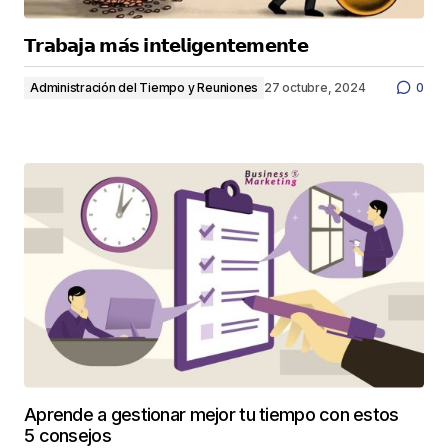
𝗧𝗿𝗮𝗯𝗮𝗷𝗮 𝗺𝗮́𝘀 𝗶𝗻𝘁𝗲𝗹𝗶𝗴𝗲𝗻𝘁𝗲𝗺𝗲𝗻𝘁𝗲
Administración del Tiempo y Reuniones
27 octubre, 2024
0
Aprende a gestionar mejor tu tiempo con estos
5 consejos