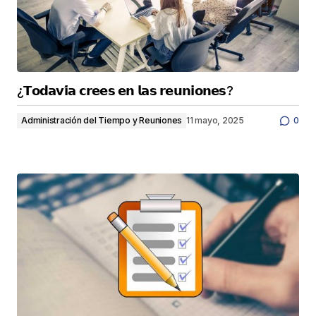
¿𝗧𝗼𝗱𝗮𝘃𝗶́𝗮 𝗰𝗿𝗲𝗲𝘀 𝗲𝗻 𝗹𝗮𝘀 𝗿𝗲𝘂𝗻𝗶𝗼𝗻𝗲𝘀?
Administración del Tiempo y Reuniones
11 mayo, 2025
0