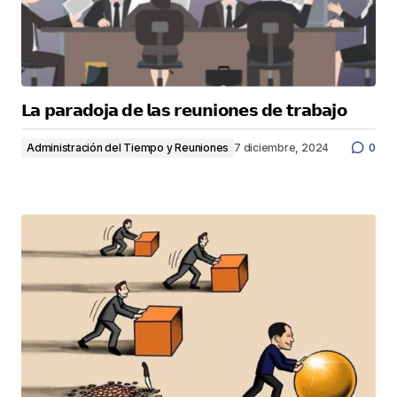
𝗟𝗮 𝗽𝗮𝗿𝗮𝗱𝗼𝗷𝗮 𝗱𝗲 𝗹𝗮𝘀 𝗿𝗲𝘂𝗻𝗶𝗼𝗻𝗲𝘀 𝗱𝗲 𝘁𝗿𝗮𝗯𝗮𝗷𝗼
Administración del Tiempo y Reuniones
7 diciembre, 2024
0