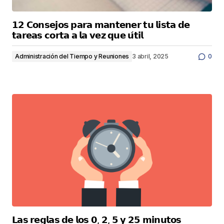
𝟭𝟮 𝗖𝗼𝗻𝘀𝗲𝗷𝗼𝘀 𝗽𝗮𝗿𝗮 𝗺𝗮𝗻𝘁𝗲𝗻𝗲𝗿 𝘁𝘂 𝗹𝗶𝘀𝘁𝗮 𝗱𝗲
𝘁𝗮𝗿𝗲𝗮𝘀 𝗰𝗼𝗿𝘁𝗮 𝗮 𝗹𝗮 𝘃𝗲𝘇 𝗾𝘂𝗲 𝘂́𝘁𝗶𝗹
Administración del Tiempo y Reuniones
3 abril, 2025
0
𝗟𝗮𝘀 𝗿𝗲𝗴𝗹𝗮𝘀 𝗱𝗲 𝗹𝗼𝘀 𝟬, 𝟮, 𝟱 𝘆 𝟮𝟱 𝗺𝗶𝗻𝘂𝘁𝗼𝘀