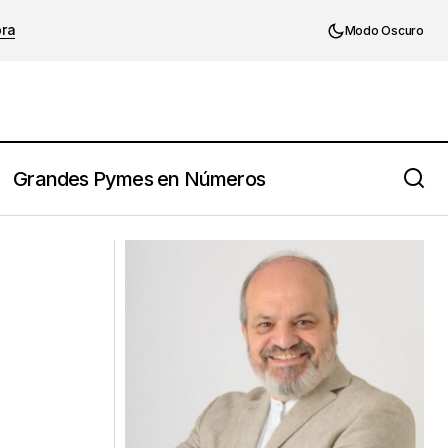
ora
Modo Oscuro
Grandes Pymes en Números
El manager como maestro de orquesta
rcompetitivo.
de agentes de IA.