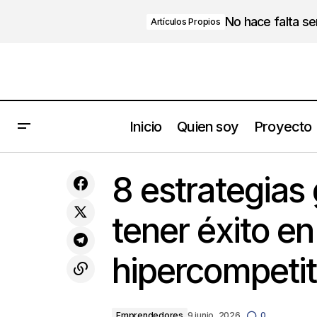
No hace falta s
Artículos Propios
Inicio
Quien soy
Proyecto
Max De Pree
Emprendedor
8 estrategias
tener éxito e
hipercompetit
Emprendedores
9 junio, 2026
0