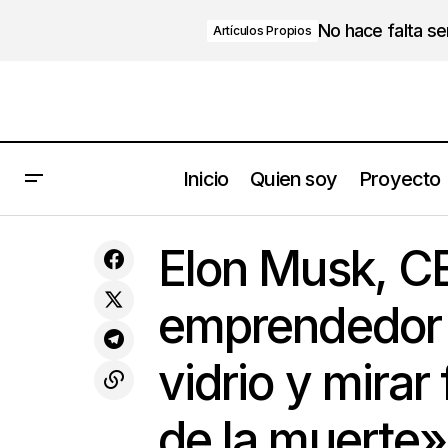
No hace falta s
Artículos Propios
Inicio
Quien soy
Proyecto
El
Albert Einstein
Emprendedores
Elon Musk, CE
al
emprendedor
vidrio y mirar
de la muerte»