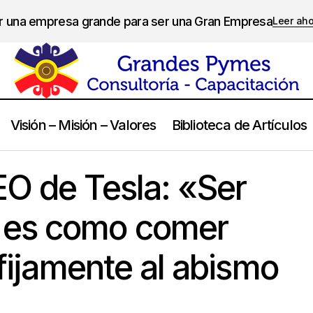
er una empresa grande para ser una Gran Empresa
Leer ah
Visión – Misión – Valores
Biblioteca de Artículos
on Musk, CEO de Tesla: «Ser emprendedor es como comer vidrio 
O de Tesla: «Ser
 abismo de la muerte»
 es como comer
 fijamente al abismo