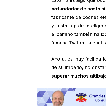
Esto no es algo que ocu
cofundador de hasta s
fabricante de coches el
y la startup de Inteligen
el camino también ha id
famosa Twitter, la cual
Ahora, es muy fácil darl
de su imperio, no obsta
superar muchos altibaj