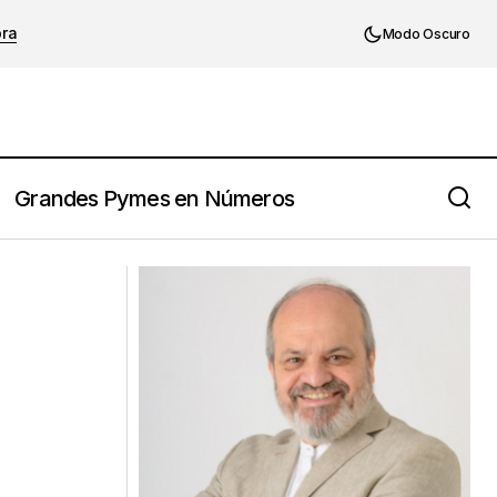
ora
Modo Oscuro
Grandes Pymes en Números
y mirar fijamente
La trampa invisible: el vínculo entre el
fundador y su empresa familiar.