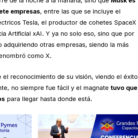
rre de la noche a la mañana, sino que
Musk es
iete empresas
, entre las que se incluye el
éctricos Tesla, el productor de cohetes SpaceX
cia Artificial xAI. Y ya no solo eso, sino que por
o adquiriendo otras empresas, siendo la más
 renombró como X.
e el reconocimiento de su visión, viendo el éxito
nte, no siempre fue fácil y el magnate
tuvo que
os
para llegar hasta donde está.