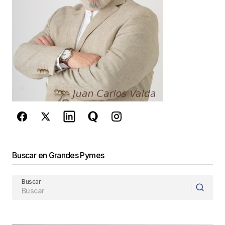
Guarda mi nombre, correo electrónico y web en
este navegador para la próxima vez que
comente.
Este sitio esta protegido por
reCAPTCHA y la
Política de
privacidad
y los
Términos del servicio
de Google
se aplican.
Enviar Comentario
Buscar en Grandes Pymes
Buscar