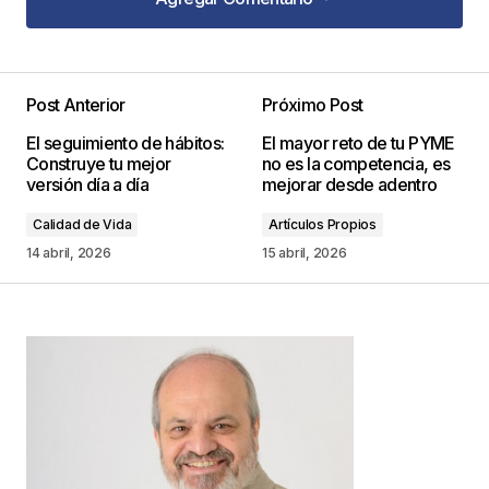
Agregar Comentario
Post Anterior
Próximo Post
Tu dirección de correo electrónico no será
El seguimiento de hábitos:
El mayor reto de tu PYME
publicada.
Los campos obligatorios están
Construye tu mejor
no es la competencia, es
marcados con
*
versión día a día
mejorar desde adentro
Calidad de Vida
Artículos Propios
Comentario
*
14 abril, 2026
15 abril, 2026
Your Name
*
Your E-mail
*