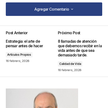
Agregar Comentario
Agregar Comentario
Post Anterior
Próximo Post
Tu dirección de correo electrónico no será
Estrategia: el arte de
8 llamadas de atención
publicada.
Los campos obligatorios están
pensar antes de hacer
que debemos recibir en la
marcados con
*
vida antes de que sea
demasiado tarde.
Artículos Propios
Comentario
*
16 febrero, 2026
Calidad de Vida
16 febrero, 2026
Your Name
*
Your E-mail
*