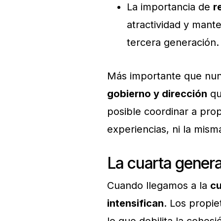
La importancia de
r
atractividad y man
tercera generación.
Más importante que nun
gobierno y dirección
que
posible coordinar a prop
experiencias, ni la mism
La cuarta generac
Cuando llegamos a la
cu
intensifican
. Los propie
lo que debilita la cohesi