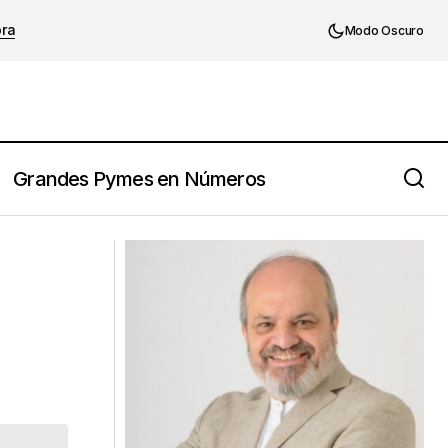
ora
Modo Oscuro
Grandes Pymes en Números
Adaptabilidad: clave de las empresas
lante.
que perduran.