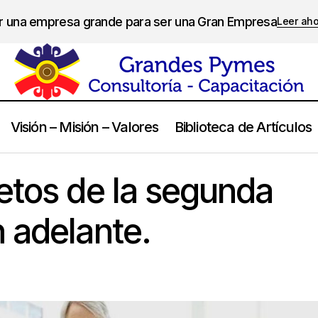
er una empresa grande para ser una Gran Empresa
Leer ah
Visión – Misión – Valores
Biblioteca de Artículos
Los grandes retos de la segunda generación en ade
sas Familiares
etos de la segunda
 adelante.