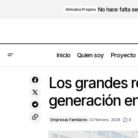
No hace falta s
Artículos Propios
Inicio
Quien soy
Proyecto
Why It’s So Important to Map Critical
Empre
Los grandes r
Processes in Your SME
generación en
Empresas Familiares
22 febrero, 2026
0