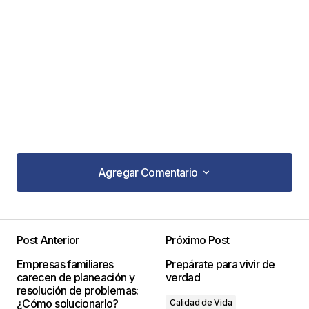
Agregar Comentario
Agregar Comentario
Post Anterior
Próximo Post
Tu dirección de correo electrónico no será
Empresas familiares
Prepárate para vivir de
publicada.
Los campos obligatorios están
carecen de planeación y
verdad
marcados con
*
resolución de problemas:
¿Cómo solucionarlo?
Calidad de Vida