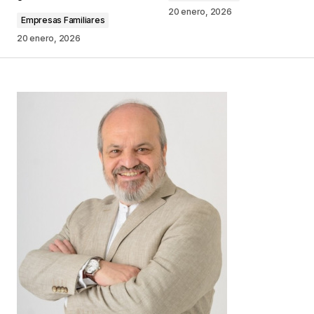
Comentario
*
20 enero, 2026
Empresas Familiares
20 enero, 2026
Your Name
*
Your E-mail
*
Guarda mi nombre, correo electrónico y web en
este navegador para la próxima vez que
comente.
Este sitio esta protegido por
reCAPTCHA y la
Política de
privacidad
y los
Términos del servicio
de Google
se aplican.