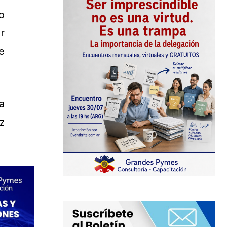
o
r
e
a
z