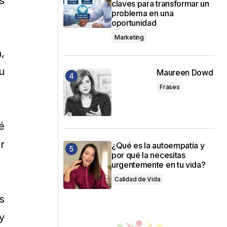
s
claves para transformar un
problema en una
oportunidad
Marketing
,
u
Maureen Dowd
Frases
é
r
¿Qué es la autoempatía y
por qué la necesitas
urgentemente en tu vida?
Calidad de Vida
s
y