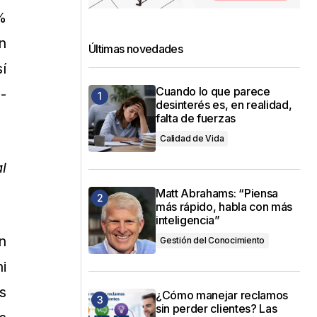
%
n
Últimas novedades
í
Cuando lo que parece
-
desinterés es, en realidad,
falta de fuerzas
Calidad de Vida
l
Matt Abrahams: “Piensa
más rápido, habla con más
inteligencia”
n
Gestión del Conocimiento
i
s
¿Cómo manejar reclamos
sin perder clientes? Las