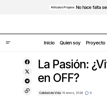
No hace falta s
Artículos Propios
Inicio
Quien soy
Proyecto
Gestión del Cambio: Metodologías y
Herramientas para Liderar
La Pasión: ¿V
la Transformación
en OFF?
Calidad de Vida
19 enero, 2026
0