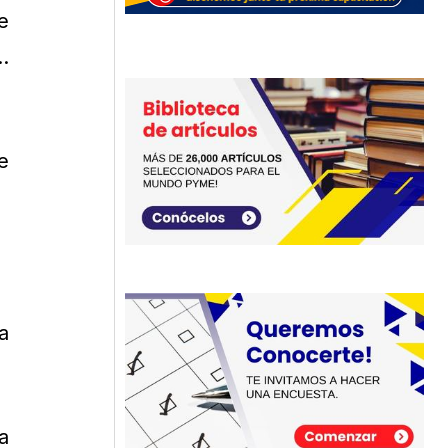
e
…
e
a
a