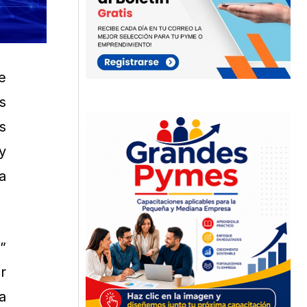
e
s
s
y
a
”
r
a