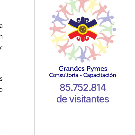
a
n
:
s
85.752.814
o
de visitantes
,