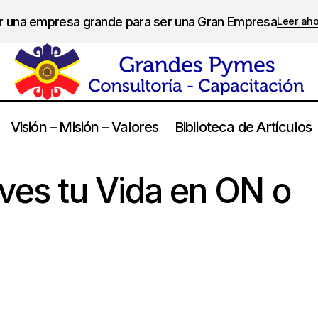
er una empresa grande para ser una Gran Empresa
Leer ah
Visión – Misión – Valores
Biblioteca de Artículos
La Pasión: ¿Vives tu Vida en ON o en OFF?
Calidad de Vida
ives tu Vida en ON o