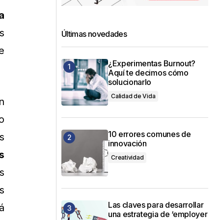
a
s
Últimas novedades
e
¿Experimentas Burnout?
Aquí te decimos cómo
solucionarlo
Calidad de Vida
n
o
10 errores comunes de
s
innovación
s
Creatividad
s
s
Las claves para desarrollar
á
una estrategia de ‘employer