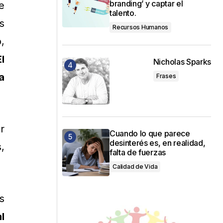
branding’ y captar el
e
talento.
s
Recursos Humanos
,
El
Nicholas Sparks
a
Frases
r
Cuando lo que parece
desinterés es, en realidad,
,
falta de fuerzas
Calidad de Vida
s
l