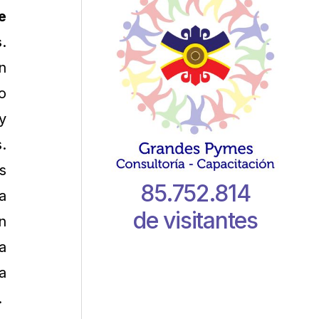
e
s
.
n
o
y
.
s
85.752.814
a
de visitantes
n
a
a
.