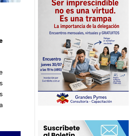
e
e
s
s
a