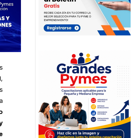
s
,
s
a
o
y
e