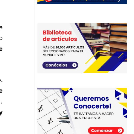
e
o
e
.
e
.
y