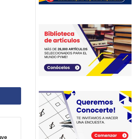
dos
lave