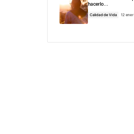
con
*
hacerlo…
Calidad de Vida
12 ene
Comentario
*
Your Name
*
Guarda mi nombre, correo electrón
este navegador para la próxima v
Este sitio esta protegido 
los
Términos del servicio d
Enviar Comentario