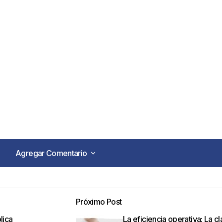
Agregar Comentario
Agregar Comentario
Próximo Post
o no será publicada.
Los campos obligatorios están marca
lica
La eficiencia operativa: La c