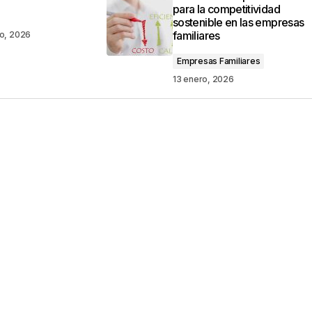
para la competitividad
sostenible en las empresas
familiares
ro, 2026
Empresas Familiares
13 enero, 2026
Your E-mail
*
ico y web en
ez que comente.
por reCAPTCHA y la
Política de privacidad
y
e Google
se aplican.