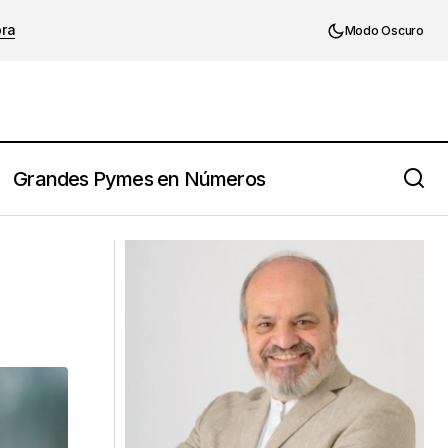
ora
Modo Oscuro
Grandes Pymes en Números
La eficiencia operativa: La clave para la
competitividad sostenible en las
empresas familiares