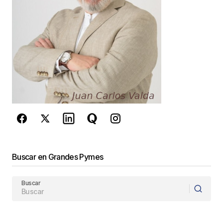
este navegador para la próxima vez que
comente.
Este sitio esta protegido por
reCAPTCHA y la
Política de
privacidad
y los
Términos del servicio
de Google
se aplican.
Enviar Comentario
Buscar en Grandes Pymes
Buscar