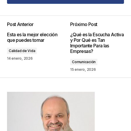
Agregar Comentario
Post Anterior
Próximo Post
Tu dirección de correo electrónico no será
Esta es la mejor elección
¿Qué es la Escucha Activa
publicada.
Los campos obligatorios están
que puedes tomar
y Por Qué es Tan
marcados con
*
Importante Para las
Empresas?
Calidad de Vida
Comentario
*
14 enero, 2026
Comunicación
15 enero, 2026
Your Name
*
Your E-mail
*
Guarda mi nombre, correo electrónico y web en