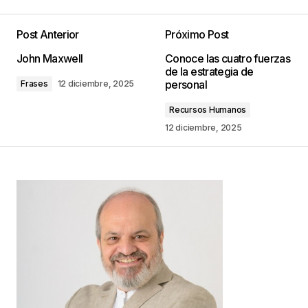
Post Anterior
Próximo Post
Tu dirección de correo electrónico no será
John Maxwell
Conoce las cuatro fuerzas
publicada.
Los campos obligatorios están
de la estrategia de
marcados con
*
personal
Frases
12 diciembre, 2025
Recursos Humanos
Comentario
*
12 diciembre, 2025
Your Name
*
Your E-mail
*
Guarda mi nombre, correo electrónico y web en
este navegador para la próxima vez que
comente.