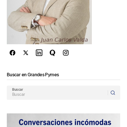
Este sitio esta protegido por
reCAPTCHA y la
Política de
privacidad
y los
Términos del servicio
de Google
se aplican.
Enviar Comentario
Buscar en Grandes Pymes
Buscar