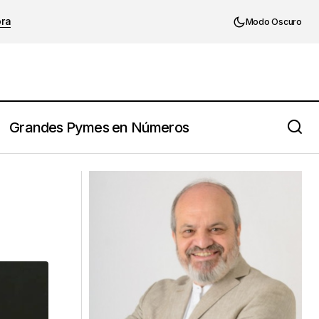
ora
Modo Oscuro
Grandes Pymes en Números
¿Por dónde empezar la mejora
organizativa de una empresa?