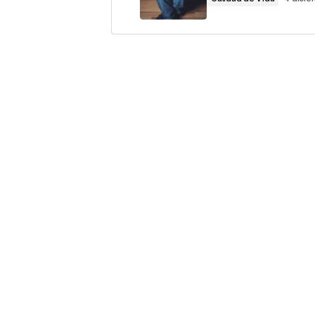
Comentario
*
Your Name
*
Guarda mi nombre, correo electrón
este navegador para la próxima v
Este sitio esta protegido 
los
Términos del servicio d
Enviar Comentario