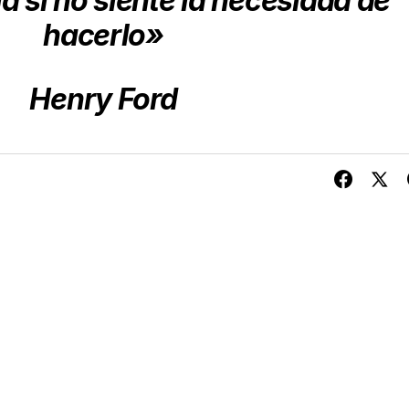
 si no siente la necesidad de
hacerlo»
Henry Ford