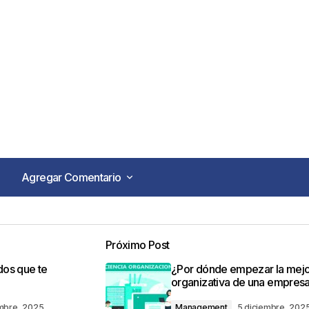
Agregar Comentario
Agregar Comentario
Próximo Post
o no será publicada.
Los campos obligatorios están marca
os que te
¿Por dónde empezar la mej
organizativa de una empres
embre, 2025
Management
5 diciembre, 202