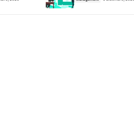
Your E-mail
*
ico y web en
ez que comente.
por reCAPTCHA y la
Política de privacidad
y
e Google
se aplican.