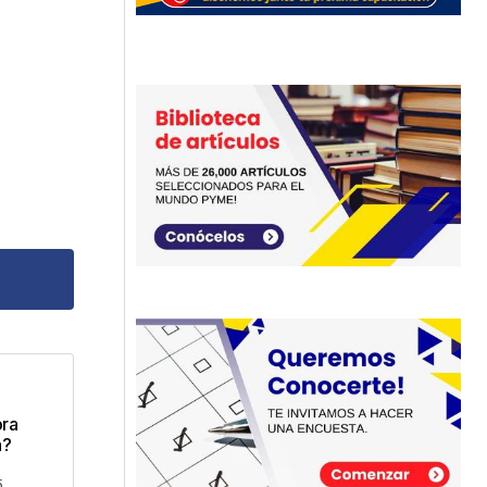
dos
ora
a?
5