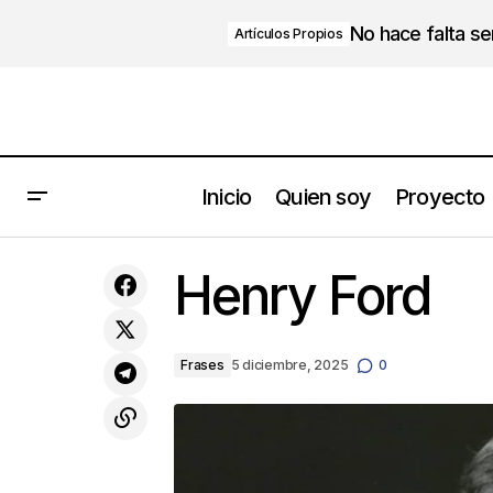
No hace falta s
Artículos Propios
Inicio
Quien soy
Proyecto
Como vencer los miedos que te
Henry Ford
impiden el éxito
Frases
5 diciembre, 2025
0