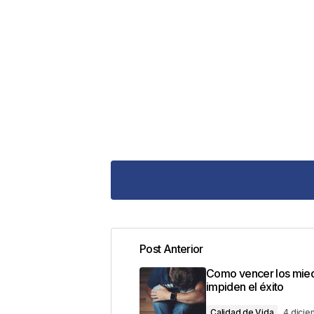
Post Anterior
Tu dirección de correo electrónic
Como vencer los mied
con
*
impiden el éxito
Calidad de Vida
4 dici