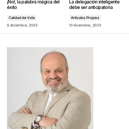
¡No!, la palabra mágica del
La delegación inteligente
publicada.
Los campos obligatorios están
éxito
debe ser anticipatoria
marcados con
*
Calidad de Vida
Artículos Propios
Comentario
*
9 diciembre, 2025
10 diciembre, 2025
Your Name
*
Your E-mail
*
Guarda mi nombre, correo electrónico y web en
este navegador para la próxima vez que
comente.
Este sitio esta protegido por
reCAPTCHA y la
Política de