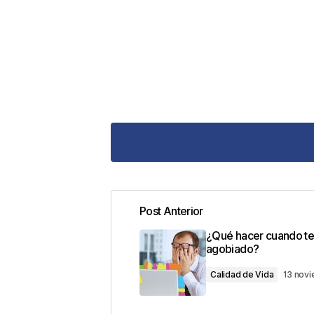
Post Anterior
Tu dirección de correo electrónic
¿Qué hacer cuando te
con
*
agobiado?
Calidad de Vida
13 nov
Comentario
*