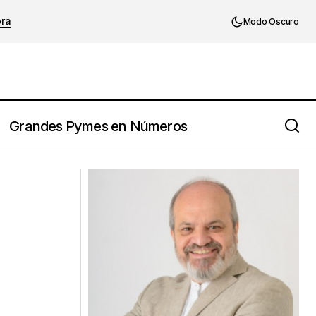
ora
Modo Oscuro
Grandes Pymes en Números
¿Cómo los líderes pueden superar el
miedo que paraliza la organización?