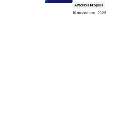
Artículos Propios
19 noviembre, 2025
Your E-mail
*
ico y web en
ez que comente.
por reCAPTCHA y la
Política de privacidad
y
e Google
se aplican.