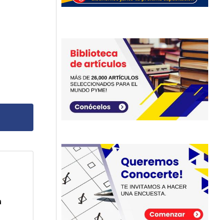
dos
a