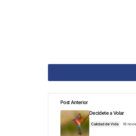
Post Anterior
Tu dirección de correo electrónic
Decídete a Volar
con
*
Calidad de Vida
18 nov
Comentario
*