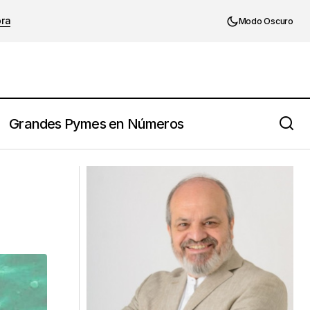
ora
Modo Oscuro
Grandes Pymes en Números
El Síndrome de Peter Pan: Cuando el
Empresario No Quiere Crecer (y su
Empresa Tampoco)