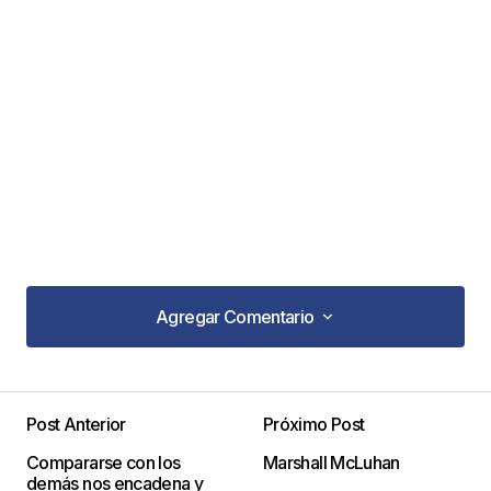
Agregar Comentario
Agregar Comentario
Post Anterior
Próximo Post
Tu dirección de correo electrónico no será
Compararse con los
Marshall McLuhan
publicada.
Los campos obligatorios están
demás nos encadena y
marcados con
*