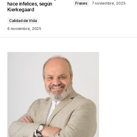
hace infelices, según
Frases
7 noviembre, 2025
Kierkegaard
Comentario
*
Calidad de Vida
6 noviembre, 2025
Your Name
*
Your E-mail
*
Guarda mi nombre, correo electrónico y web en
este navegador para la próxima vez que
comente.
Este sitio esta protegido por
reCAPTCHA y la
Política de
privacidad
y los
Términos del servicio