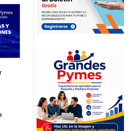
r
.
a