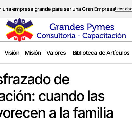
er una empresa grande para ser una Gran Empresa
Leer ah
Visión – Misión – Valores
Biblioteca de Artículos
Nepotismo disfrazado de institucionalización: cuando las reglas s
sfrazado de
familia
zación: cuando las
vorecen a la familia