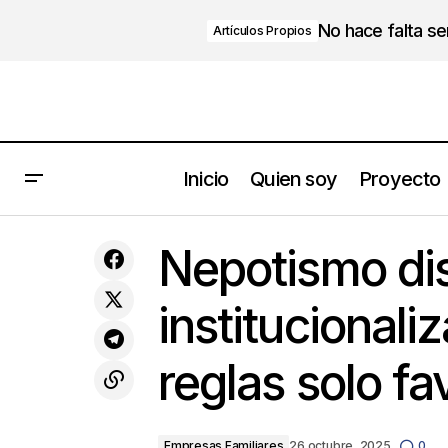
No hace falta s
Artículos Propios
Inicio
Quien soy
Proyecto
Empresas
Loretta Staples
Nepotismo di
Familiares
institucionali
reglas solo fa
Empresas Familiares
26 octubre, 2025
0