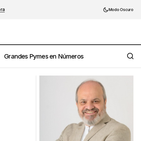
ora
Modo Oscuro
Grandes Pymes en Números
olo favorecen a la
Una empresa no podrá ser inteligente
(ni sobrevivir) sin IA