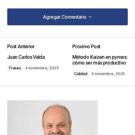
Agregar Comentario
Agregar Comentario
Post Anterior
Próximo Post
Tu dirección de correo electrónico no será
Juan Carlos Valda
Método Kaizen en pymes:
publicada.
Los campos obligatorios están
cómo ser más productivo
marcados con
*
Frases
4 noviembre, 2025
Calidad
4 noviembre, 2025
Comentario
*
Your Name
*