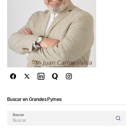
Your E-mail
*
Guarda mi nombre, correo electrónico y web en
este navegador para la próxima vez que
comente.
Este sitio esta protegido por
reCAPTCHA y la
Política de
privacidad
y los
Términos del servicio
de Google
se aplican.
Enviar Comentario
Buscar en Grandes Pymes
Buscar