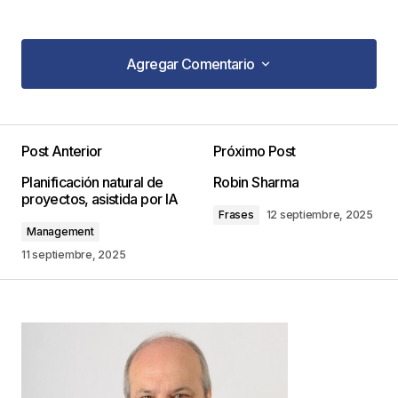
Agregar Comentario
Agregar Comentario
Post Anterior
Próximo Post
Tu dirección de correo electrónico no será
Planificación natural de
Robin Sharma
publicada.
Los campos obligatorios están
proyectos, asistida por IA
marcados con
*
Frases
12 septiembre, 2025
Management
Comentario
*
11 septiembre, 2025
Your Name
*