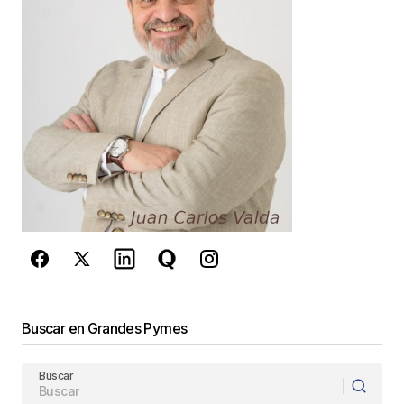
Your E-mail
*
Guarda mi nombre, correo electrónico y web en
este navegador para la próxima vez que
comente.
Este sitio esta protegido por
reCAPTCHA y la
Política de
privacidad
y los
Términos del servicio
de Google
se aplican.
Enviar Comentario
Buscar en Grandes Pymes
Buscar