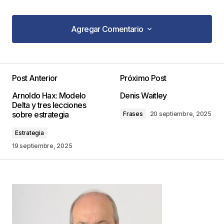
Agregar Comentario
Agregar Comentario
Post Anterior
Próximo Post
Tu dirección de correo electrónico no será
Arnoldo Hax: Modelo
Denis Waitley
publicada.
Los campos obligatorios están
Delta y tres lecciones
marcados con
*
sobre estrategia
Frases
20 septiembre, 2025
Estrategia
Comentario
*
19 septiembre, 2025
Your Name
*