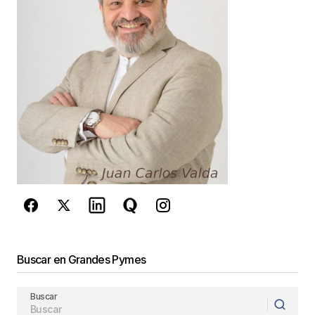
Your E-mail
*
Guarda mi nombre, correo electrónico y web en
este navegador para la próxima vez que
comente.
Este sitio esta protegido por
reCAPTCHA y la
Política de
privacidad
y los
Términos del servicio
de Google
se aplican.
Enviar Comentario
Buscar en Grandes Pymes
Buscar