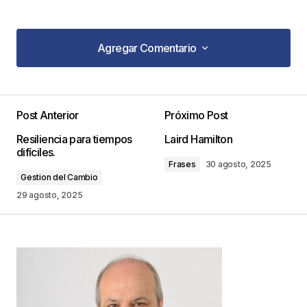
Agregar Comentario
Agregar Comentario
Post Anterior
Próximo Post
Tu dirección de correo electrónico no será
Resiliencia para tiempos
Laird Hamilton
publicada.
Los campos obligatorios están
difíciles.
marcados con
*
Frases
30 agosto, 2025
Gestion del Cambio
Comentario
*
29 agosto, 2025
Your Name
*