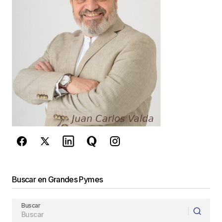
Your E-mail
*
Guarda mi nombre, correo electrónico y web en
este navegador para la próxima vez que
comente.
Este sitio esta protegido por
reCAPTCHA y la
Política de
privacidad
y los
Términos del servicio
de Google
se aplican.
Enviar Comentario
Buscar en Grandes Pymes
Buscar