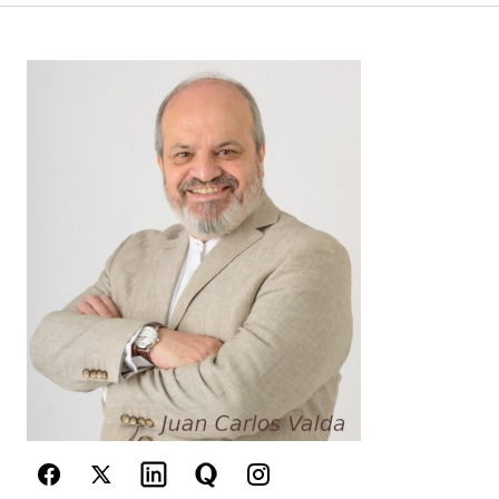
Your Name
*
Your E-mail
*
Guarda mi nombre, correo electrónico y web en
este navegador para la próxima vez que
comente.
Este sitio esta protegido por
reCAPTCHA y la
Política de
privacidad
y los
Términos del servicio
de Google
se aplican.