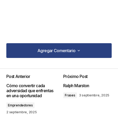
Agregar Comentario
Agregar Comentario
Post Anterior
Próximo Post
Tu dirección de correo electrónico no será
Cómo convertir cada
Ralph Marston
publicada.
Los campos obligatorios están
adversidad que enfrentas
marcados con
*
en una oportunidad
Frases
3 septiembre, 2025
Emprendedores
Comentario
*
2 septiembre, 2025