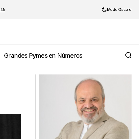
ora
Modo Oscuro
Grandes Pymes en Números
Lo que una PYME le puede ofrecer a
un profesional (que difícilmente
encontrará en una gran empresa)