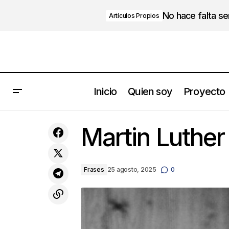
No hace falta s
Artículos Propios
Inicio
Quien soy
Proyecto
Cómo Dejar de Rumiar: Una Guía
Basada en la Terapia de Aceptación y
Martin Luther 
Compromiso
Frases
25 agosto, 2025
0