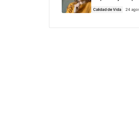
Comentario
*
Calidad de Vida
24 ago
Your Name
*
Guarda mi nombre, correo electrón
este navegador para la próxima v
Este sitio esta protegido 
los
Términos del servicio d
Enviar Comentario