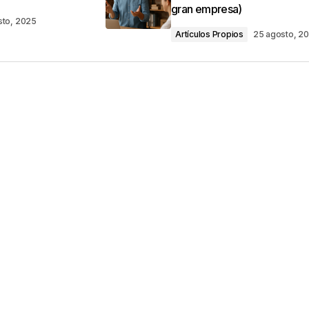
gran empresa)
sto, 2025
Artículos Propios
25 agosto, 2
Your E-mail
*
ico y web en
ez que comente.
por reCAPTCHA y la
Política de privacidad
y
e Google
se aplican.