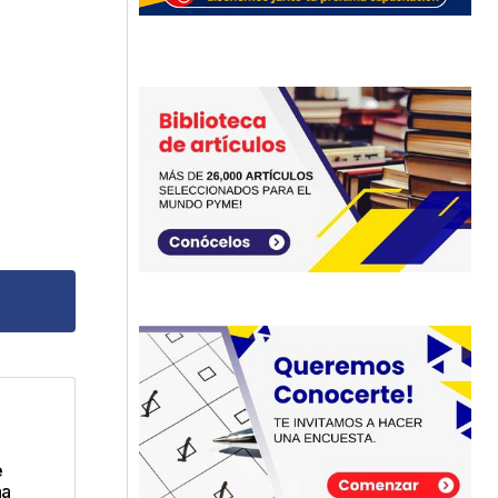
dos
e
na