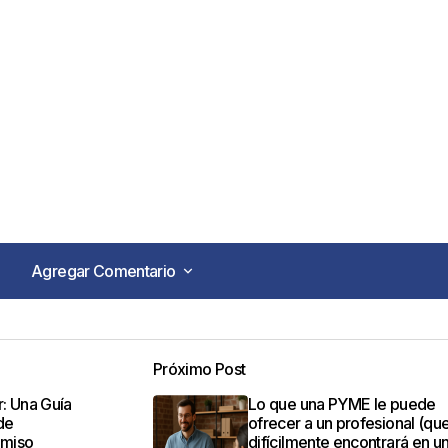
Agregar Comentario
Agregar Comentario
Próximo Post
o no será publicada.
Los campos obligatorios están marca
: Una Guía
Lo que una PYME le puede
de
ofrecer a un profesional (qu
omiso
difícilmente encontrará en u