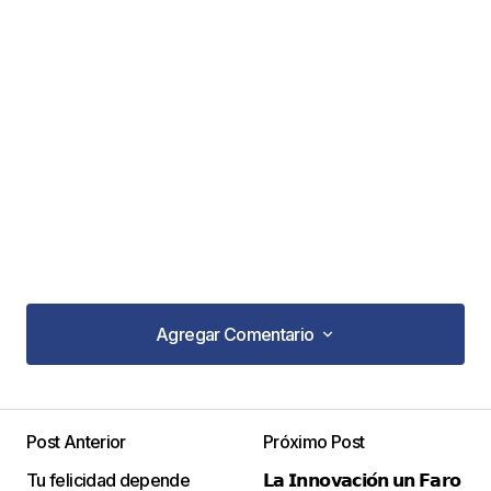
Agregar Comentario
Agregar Comentario
Post Anterior
Próximo Post
Tu dirección de correo electrónico no será
Tu felicidad depende
𝗟𝗮 𝗜𝗻𝗻𝗼𝘃𝗮𝗰𝗶𝗼́𝗻 𝘂𝗻 𝗙𝗮𝗿𝗼
publicada.
Los campos obligatorios están