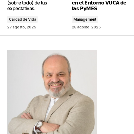
(sobre todo) de tus
𝗲𝗻 𝗲𝗹 𝗘𝗻𝘁𝗼𝗿𝗻𝗼 𝗩𝗨𝗖𝗔 𝗱𝗲
marcados con
*
expectativas.
𝗹𝗮𝘀 𝗣𝘆𝗠𝗘𝗦
Calidad de Vida
Management
Comentario
*
27 agosto, 2025
28 agosto, 2025
Your Name
*
Your E-mail
*
Guarda mi nombre, correo electrónico y web en
este navegador para la próxima vez que
comente.
Este sitio esta protegido por
reCAPTCHA y la
Política de